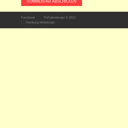
Facebook
PsFoliendesign © 2012
Hamburg Webdesign